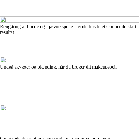
Rengøring af buede og ujævne spejle – gode tips til et skinnende klart
resultat
Undgå skygger og blænding, når du bruger dit makeupspejl
Giv gamle dekorative spejle nyt liv i moderne indretning