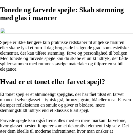
Tonede og farvede spejle: Skab stemning
med glas i nuancer
Spejle er ikke længere kun praktiske redskaber til at tjekke frisuren
eller skabe lys i et rum. I dag bruges de i stigende grad som æstetiske
elementer, der kan tilføre stemning, farve og personlighed til boligen.
Med tonede og farvede spejle kan du skabe et unikt udtryk, der både
spiller sammen med rummets øvrige materialer og tilfører en subtil
elegance.
Hvad er et tonet eller farvet spejl?
Et tonet spejl er et almindeligt spejlglas, der har fået tilsat en farvet
nuance i selve glasset – typisk grå, bronze, grøn, blå eller rosa. Farven
dæmper refleksionen en smule og giver et blødere, mere
stemningsfuldt udtryk end et klassisk klart spejl.
Farvede spejle kan også fremstilles med en mere markant farvetone,
hvor glasset næsten fungerer som et dekorativt element i sig selv. Det
gør dem ideelle til moderne indretninger, hvor man ønsker at