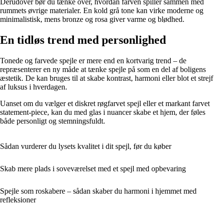
Derudover bør du tænke over, hvordan farven spiller sammen med
rummets øvrige materialer. En kold grå tone kan virke moderne og
minimalistisk, mens bronze og rosa giver varme og blødhed.
En tidløs trend med personlighed
Tonede og farvede spejle er mere end en kortvarig trend – de
repræsenterer en ny måde at tænke spejle på som en del af boligens
æstetik. De kan bruges til at skabe kontrast, harmoni eller blot et strejf
af luksus i hverdagen.
Uanset om du vælger et diskret røgfarvet spejl eller et markant farvet
statement-piece, kan du med glas i nuancer skabe et hjem, der føles
både personligt og stemningsfuldt.
Sådan vurderer du lysets kvalitet i dit spejl, før du køber
Skab mere plads i soveværelset med et spejl med opbevaring
Spejle som roskabere – sådan skaber du harmoni i hjemmet med
refleksioner