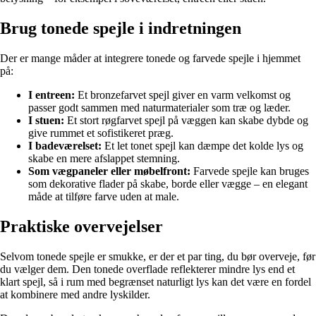
Brug tonede spejle i indretningen
Der er mange måder at integrere tonede og farvede spejle i hjemmet
på:
I entreen:
Et bronzefarvet spejl giver en varm velkomst og
passer godt sammen med naturmaterialer som træ og læder.
I stuen:
Et stort røgfarvet spejl på væggen kan skabe dybde og
give rummet et sofistikeret præg.
I badeværelset:
Et let tonet spejl kan dæmpe det kolde lys og
skabe en mere afslappet stemning.
Som vægpaneler eller møbelfront:
Farvede spejle kan bruges
som dekorative flader på skabe, borde eller vægge – en elegant
måde at tilføre farve uden at male.
Praktiske overvejelser
Selvom tonede spejle er smukke, er der et par ting, du bør overveje, før
du vælger dem. Den tonede overflade reflekterer mindre lys end et
klart spejl, så i rum med begrænset naturligt lys kan det være en fordel
at kombinere med andre lyskilder.