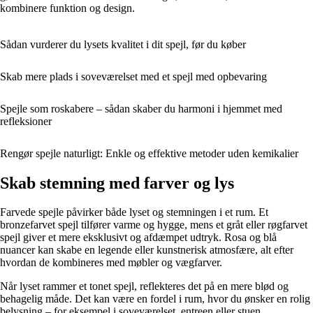
kombinere funktion og design.
Sådan vurderer du lysets kvalitet i dit spejl, før du køber
Skab mere plads i soveværelset med et spejl med opbevaring
Spejle som roskabere – sådan skaber du harmoni i hjemmet med
refleksioner
Rengør spejle naturligt: Enkle og effektive metoder uden kemikalier
Skab stemning med farver og lys
Farvede spejle påvirker både lyset og stemningen i et rum. Et
bronzefarvet spejl tilfører varme og hygge, mens et gråt eller røgfarvet
spejl giver et mere eksklusivt og afdæmpet udtryk. Rosa og blå
nuancer kan skabe en legende eller kunstnerisk atmosfære, alt efter
hvordan de kombineres med møbler og vægfarver.
Når lyset rammer et tonet spejl, reflekteres det på en mere blød og
behagelig måde. Det kan være en fordel i rum, hvor du ønsker en rolig
belysning – for eksempel i soveværelset, entreen eller stuen.