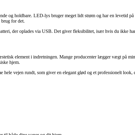
 og holdbare. LED-lys bruger meget lidt strøm og har en levetid på ma
 brug for det.
teri, der oplades via USB. Det giver fleksibilitet, især hvis du ikke har
 æstetisk element i indretningen. Mange producenter lægger vægt på min
siske hjem.
 hele vejen rundt, som giver en elegant glød og et professionelt look, 
ser til både dine vaner og dit hjem.