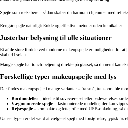
Spejle som roskabere – sådan skaber du harmoni i hjemmet med reflek
Rengør spejle naturligt: Enkle og effektive metoder uden kemikalier
Justerbar belysning til alle situationer
Et af de store fordele ved moderne makeupspejle er muligheden for at jus
skal ud i solen.
Mange spejle har touch-betjening direkte på glasset, så du nemt kan skif
Forskellige typer makeupspejle med lys
Der findes makeupspejle i mange varianter – fra små, transportable mod
Bordmodeller
– ideelle til soveværelset eller badeværelsesbordet
Vægmonterede spejle
– fastmonterede modeller, der kan vippes
Rejsespejle
– kompakte og lette, ofte med USB-opladning, så du 
Uanset typen er det værd at vælge et spejl med forstørrelse, typisk 5x e