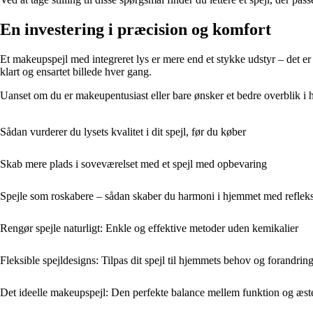
En investering i præcision og komfort
Et makeupspejl med integreret lys er mere end et stykke udstyr – det er 
klart og ensartet billede hver gang.
Uanset om du er makeupentusiast eller bare ønsker et bedre overblik i hv
Sådan vurderer du lysets kvalitet i dit spejl, før du køber
Skab mere plads i soveværelset med et spejl med opbevaring
Spejle som roskabere – sådan skaber du harmoni i hjemmet med reflek
Rengør spejle naturligt: Enkle og effektive metoder uden kemikalier
Fleksible spejldesigns: Tilpas dit spejl til hjemmets behov og forandrin
Det ideelle makeupspejl: Den perfekte balance mellem funktion og æst