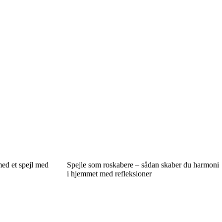
med et spejl med
Spejle som roskabere – sådan skaber du harmoni
i hjemmet med refleksioner