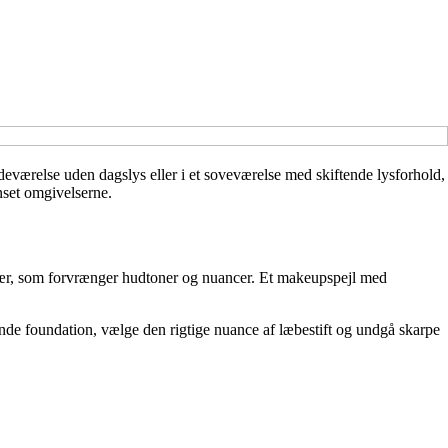
eværelse uden dagslys eller i et soveværelse med skiftende lysforhold,
nset omgivelserne.
 skær, som forvrænger hudtoner og nuancer. Et makeupspejl med
ende foundation, vælge den rigtige nuance af læbestift og undgå skarpe