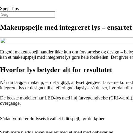
Spejl Tips
Makeupspejle med integreret lys – ensartet
Et godt makeupspejl handler ikke kun om forstørrelse og design – belys
kan et makeupspejl med integreret lys gøre hele forskellen. Det giver en
Hvorfor lys betyder alt for resultatet
Når du lægger makeup, er det vigtigt, at lyset gengiver farverne korre
integreret lys er designet til at efterligne dagslys, så du ser, hvordan d
De bedste modeller har LED-lys med høj farvegengivelse (CRI-værdi), hvi
overgange.
Sådan vurderer du lysets kvalitet i dit spejl, før du køber
Skab mere plads i soveværelset med et spejl med opbevaring