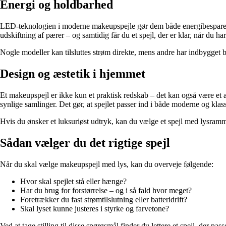
Energi og holdbarhed
LED-teknologien i moderne makeupspejle gør dem både energibesparende
udskiftning af pærer – og samtidig får du et spejl, der er klar, når du har
Nogle modeller kan tilsluttes strøm direkte, mens andre har indbygget bat
Design og æstetik i hjemmet
Et makeupspejl er ikke kun et praktisk redskab – det kan også være et
synlige samlinger. Det gør, at spejlet passer ind i både moderne og klas
Hvis du ønsker et luksuriøst udtryk, kan du vælge et spejl med lysramme
Sådan vælger du det rigtige spejl
Når du skal vælge makeupspejl med lys, kan du overveje følgende:
Hvor skal spejlet stå eller hænge?
Har du brug for forstørrelse – og i så fald hvor meget?
Foretrækker du fast strømtilslutning eller batteridrift?
Skal lyset kunne justeres i styrke og farvetone?
Ved at tage stilling til disse spørgsmål finder du lettere et spejl, der pas