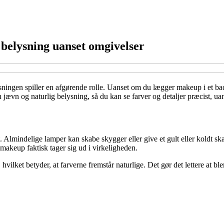
 belysning uanset omgivelser
ningen spiller en afgørende rolle. Uanset om du lægger makeup i et bad
 jævn og naturlig belysning, så du kan se farver og detaljer præcist, ua
kt. Almindelige lamper kan skabe skygger eller give et gult eller koldt
in makeup faktisk tager sig ud i virkeligheden.
lket betyder, at farverne fremstår naturlige. Det gør det lettere at bl