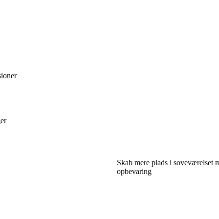
sioner
ger
Skab mere plads i soveværelset 
opbevaring