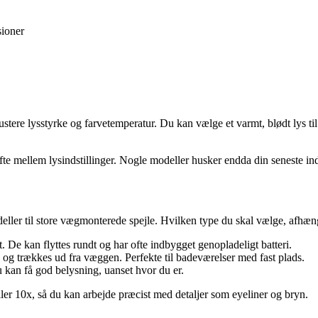
sioner
tere lysstyrke og farvetemperatur. Du kan vælge et varmt, blødt lys til 
te mellem lysindstillinger. Nogle modeller husker endda din seneste inds
eller til store vægmonterede spejle. Hvilken type du skal vælge, afhæn
. De kan flyttes rundt og har ofte indbygget genopladeligt batteri.
 og trækkes ud fra væggen. Perfekte til badeværelser med fast plads.
kan få god belysning, uanset hvor du er.
ller 10x, så du kan arbejde præcist med detaljer som eyeliner og bryn.