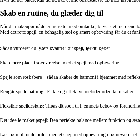
Skab en rutine, du glæder dig til
Når dit makeupområde er indrettet med omtanke, bliver det mere end bare e
Med det rette spejl, en behagelig stol og smart opbevaring får du et fu
Sådan vurderer du lysets kvalitet i dit spejl, før du køber
Skab mere plads i soveværelset med et spejl med opbevaring
Spejle som roskabere – sådan skaber du harmoni i hjemmet med reflek
Rengør spejle naturligt: Enkle og effektive metoder uden kemikalier
Fleksible spejldesigns: Tilpas dit spejl til hjemmets behov og forandrin
Det ideelle makeupspejl: Den perfekte balance mellem funktion og æst
Lær børn at holde orden med et spejl med opbevaring i børneværelset