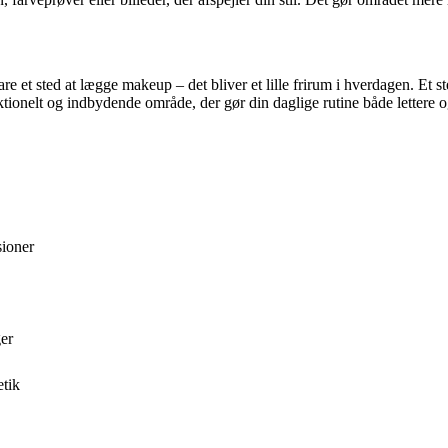
t sted at lægge makeup – det bliver et lille frirum i hverdagen. Et sted,
nktionelt og indbydende område, der gør din daglige rutine både lettere 
sioner
ger
etik