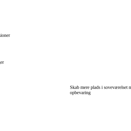
sioner
ger
Skab mere plads i soveværelset 
opbevaring