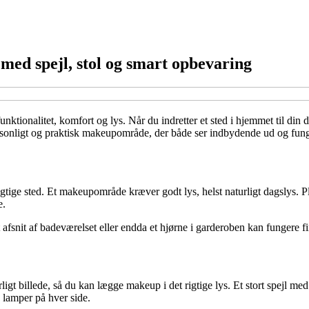
med spejl, stol og smart opbevaring
ionalitet, komfort og lys. Når du indretter et sted i hjemmet til din da
 personligt og praktisk makeupområde, der både ser indbydende ud og fun
rigtige sted. Et makeupområde kræver godt lys, helst naturligt dagslys. P
e.
t afsnit af badeværelset eller endda et hjørne i garderoben kan fungere f
aturligt billede, så du kan lægge makeup i det rigtige lys. Et stort spejl
 lamper på hver side.