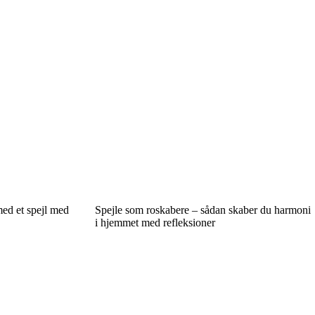
med et spejl med
Spejle som roskabere – sådan skaber du harmoni
i hjemmet med refleksioner