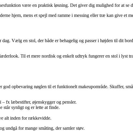
esfunktion være en praktisk løsning. Det giver dig mulighed for at se de
moderne hjem, mens et spejl med ramme i messing eller træ kan give et m
er dag. Vælg en stol, der både er behagelig og passer i højden til dit bo
æderlook. Til et mere nordisk og enkelt udtryk fungerer en stol i lyst træ
er god opbevaring nøglen til et funktionelt makeupområde. Skuffer, små
– fx læbestifter, øjenskygger og pensler.
 står synligt og er lette at finde.
ve alt inden for rækkevidde.
 og undgå for mange småting, der samler støv.