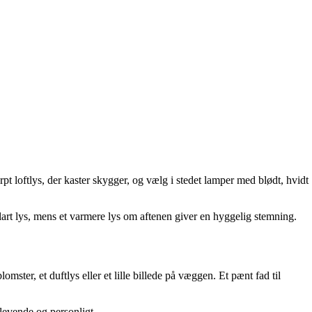
t loftlys, der kaster skygger, og vælg i stedet lamper med blødt, hvidt
lart lys, mens et varmere lys om aftenen giver en hyggelig stemning.
mster, et duftlys eller et lille billede på væggen. Et pænt fad til
 levende og personligt.