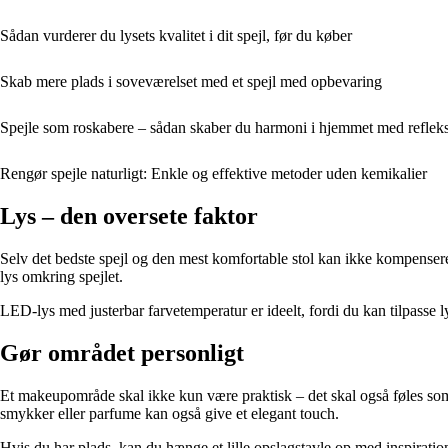
Sådan vurderer du lysets kvalitet i dit spejl, før du køber
Skab mere plads i soveværelset med et spejl med opbevaring
Spejle som roskabere – sådan skaber du harmoni i hjemmet med reflek
Rengør spejle naturligt: Enkle og effektive metoder uden kemikalier
Lys – den oversete faktor
Selv det bedste spejl og den mest komfortable stol kan ikke kompensere
lys omkring spejlet.
LED-lys med justerbar farvetemperatur er ideelt, fordi du kan tilpasse 
Gør området personligt
Et makeupområde skal ikke kun være praktisk – det skal også føles som dit
smykker eller parfume kan også give et elegant touch.
Hvis du har plads, kan du hænge et lille opslagstavle op med inspiration,