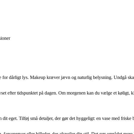
sioner
 for dårligt lys. Makeup kræver jævn og naturlig belysning. Undgå skarp
lyset efter tidspunktet på dagen. Om morgenen kan du vælge et køligt, k
 eget. Tilføj små detaljer, der gør det hyggeligt: en vase med friske blo
 farveprøver eller billeder, der afspejler din stil. Det gør området mere