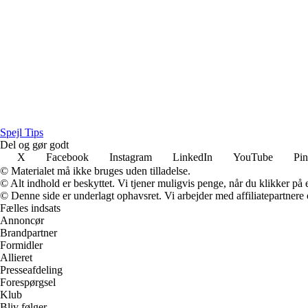
Spejl Tips
Del og gør godt
X
Facebook
Instagram
LinkedIn
YouTube
Pin
© Materialet må ikke bruges uden tilladelse.
© Alt indhold er beskyttet. Vi tjener muligvis penge, når du klikker på e
© Denne side er underlagt ophavsret. Vi arbejder med affiliatepartnere 
Fælles indsats
Annoncør
Brandpartner
Formidler
Allieret
Presseafdeling
Forespørgsel
Klub
Bliv følger