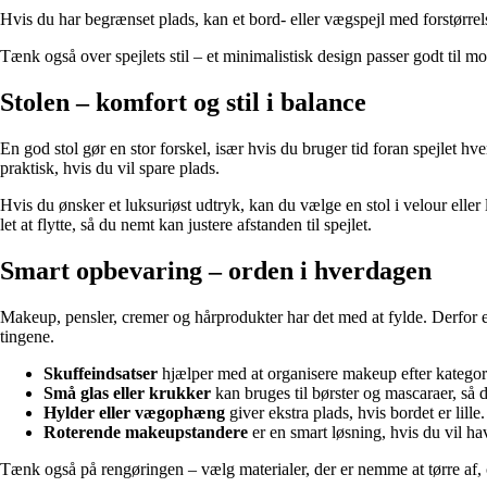
Hvis du har begrænset plads, kan et bord- eller vægspejl med forstørrels
Tænk også over spejlets stil – et minimalistisk design passer godt til 
Stolen – komfort og stil i balance
En god stol gør en stor forskel, især hvis du bruger tid foran spejlet hv
praktisk, hvis du vil spare plads.
Hvis du ønsker et luksuriøst udtryk, kan du vælge en stol i velour eller l
let at flytte, så du nemt kan justere afstanden til spejlet.
Smart opbevaring – orden i hverdagen
Makeup, pensler, cremer og hårprodukter har det med at fylde. Derfor 
tingene.
Skuffeindsatser
hjælper med at organisere makeup efter kategori 
Små glas eller krukker
kan bruges til børster og mascaraer, så de
Hylder eller vægophæng
giver ekstra plads, hvis bordet er lille.
Roterende makeupstandere
er en smart løsning, hvis du vil ha
Tænk også på rengøringen – vælg materialer, der er nemme at tørre af,