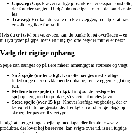
Gipsvæg:
Gips kræver særlige gipsankre eller ekspansionsbolte,
der fordeler vægten. Undgå almindelige skruer – de kan rive sig
løs.
Trævæg:
Her kan du skrue direkte i væggen, men tjek, at træet
er solidt og ikke for tyndt.
Hvis du er i tvivl om vægtypen, kan du banke let på overfladen – en
hul lyd tyder på gips, mens en tung lyd ofte betyder mur eller beton.
Vælg det rigtige ophæng
Spejle kan hænges op på flere måder, afhængigt af størrelse og vægt.
Små spejle (under 5 kg):
Kan ofte hænges med kraftige
billedkroge eller selvklæbende ophæng, hvis væggen er glat og
ren.
Mellemstore spejle (5–15 kg):
Brug solide beslag eller
spejlophæng med to punkter, så vægten fordeles jævnt.
Store spejle (over 15 kg):
Kræver kraftige vægbeslag, der er
beregnet til tunge genstande. Her bør du altid bruge plugs og
skruer, der passer til vægtypen.
Undgå at hænge tunge spejle op med tape eller lim alene – selv
produkter, der lover høj bæreevne, kan svigte over tid, især i fugtige