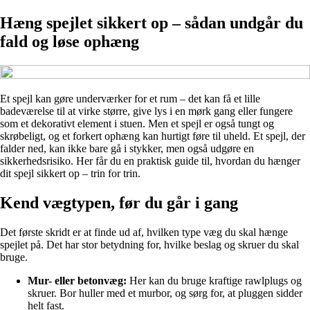
Hæng spejlet sikkert op – sådan undgår du
fald og løse ophæng
Et spejl kan gøre underværker for et rum – det kan få et lille
badeværelse til at virke større, give lys i en mørk gang eller fungere
som et dekorativt element i stuen. Men et spejl er også tungt og
skrøbeligt, og et forkert ophæng kan hurtigt føre til uheld. Et spejl, der
falder ned, kan ikke bare gå i stykker, men også udgøre en
sikkerhedsrisiko. Her får du en praktisk guide til, hvordan du hænger
dit spejl sikkert op – trin for trin.
Kend vægtypen, før du går i gang
Det første skridt er at finde ud af, hvilken type væg du skal hænge
spejlet på. Det har stor betydning for, hvilke beslag og skruer du skal
bruge.
Mur- eller betonvæg:
Her kan du bruge kraftige rawlplugs og
skruer. Bor huller med et murbor, og sørg for, at pluggen sidder
helt fast.