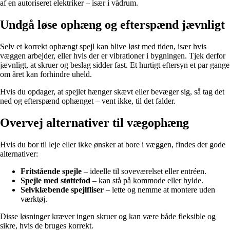
af en autoriseret elektriker – især i vådrum.
Undgå løse ophæng og efterspænd jævnligt
Selv et korrekt ophængt spejl kan blive løst med tiden, især hvis
væggen arbejder, eller hvis der er vibrationer i bygningen. Tjek derfor
jævnligt, at skruer og beslag sidder fast. Et hurtigt eftersyn et par gange
om året kan forhindre uheld.
Hvis du opdager, at spejlet hænger skævt eller bevæger sig, så tag det
ned og efterspænd ophænget – vent ikke, til det falder.
Overvej alternativer til vægophæng
Hvis du bor til leje eller ikke ønsker at bore i væggen, findes der gode
alternativer:
Fritstående spejle
– ideelle til soveværelset eller entréen.
Spejle med støttefod
– kan stå på kommode eller hylde.
Selvklæbende spejlfliser
– lette og nemme at montere uden
værktøj.
Disse løsninger kræver ingen skruer og kan være både fleksible og
sikre, hvis de bruges korrekt.