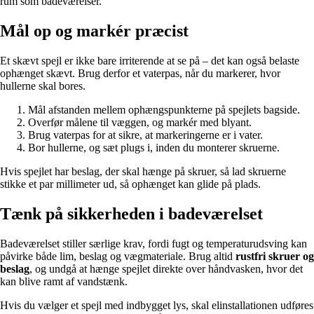
rum som badeværelser.
Mål op og markér præcist
Et skævt spejl er ikke bare irriterende at se på – det kan også belaste
ophænget skævt. Brug derfor et vaterpas, når du markerer, hvor
hullerne skal bores.
Mål afstanden mellem ophængspunkterne på spejlets bagside.
Overfør målene til væggen, og markér med blyant.
Brug vaterpas for at sikre, at markeringerne er i vater.
Bor hullerne, og sæt plugs i, inden du monterer skruerne.
Hvis spejlet har beslag, der skal hænge på skruer, så lad skruerne
stikke et par millimeter ud, så ophænget kan glide på plads.
Tænk på sikkerheden i badeværelset
Badeværelset stiller særlige krav, fordi fugt og temperaturudsving kan
påvirke både lim, beslag og vægmateriale. Brug altid
rustfri skruer og
beslag
, og undgå at hænge spejlet direkte over håndvasken, hvor det
kan blive ramt af vandstænk.
Hvis du vælger et spejl med indbygget lys, skal elinstallationen udføres